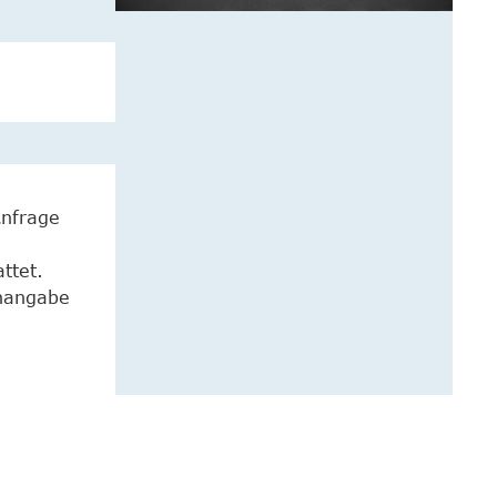
Anfrage
ttet.
enangabe