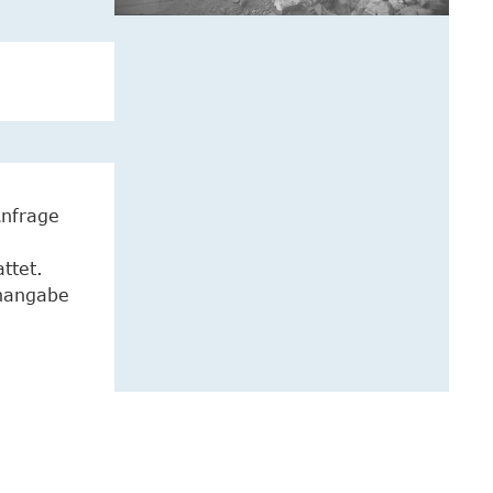
Anfrage
ttet.
enangabe