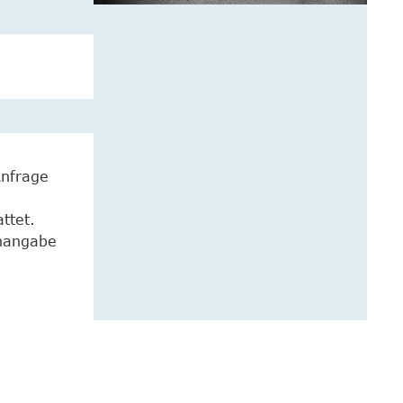
Anfrage
ttet.
enangabe