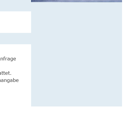
Anfrage
ttet.
enangabe