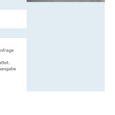
Anfrage
ttet.
enangabe