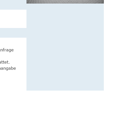
Anfrage
ttet.
enangabe