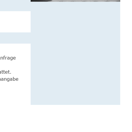
Anfrage
ttet.
enangabe