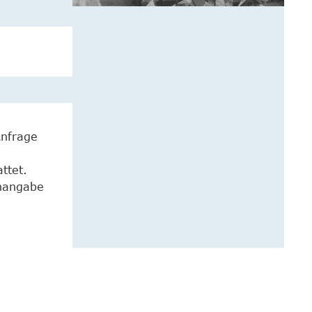
Anfrage
ttet.
enangabe