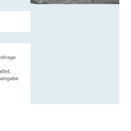
Anfrage
ttet.
enangabe