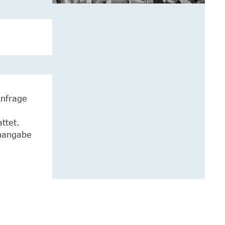
Anfrage
ttet.
enangabe