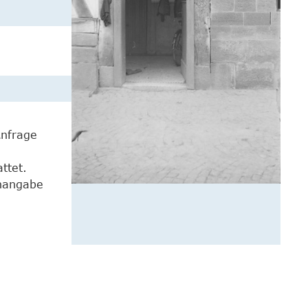
Anfrage
ttet.
enangabe