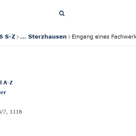
6 S-Z
... Sterzhausen
Eingang eines Fachwer
d A-Z
er
3/7, 1118