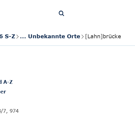
6 S-Z
... Unbekannte Orte
[Lahn]brücke
d A-Z
er
3/7, 974