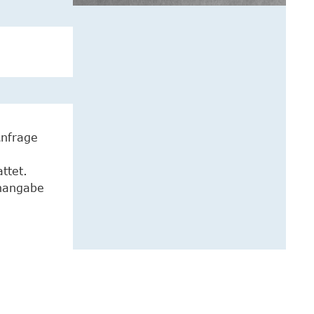
Anfrage
ttet.
enangabe