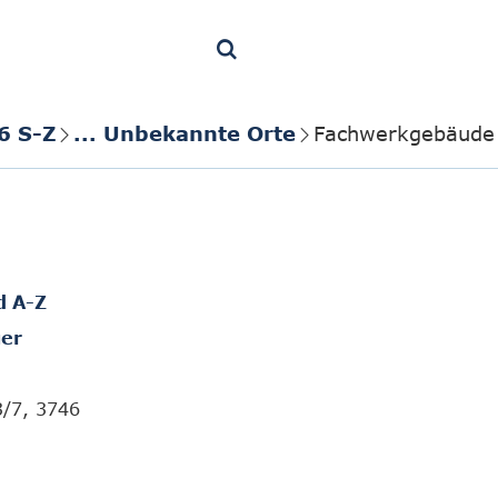
6 S-Z
... Unbekannte Orte
Fachwerkgebäude:
d A-Z
er
3/7, 3746