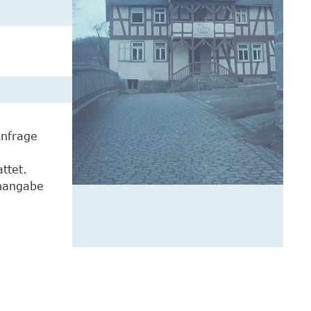
Anfrage
ttet.
enangabe