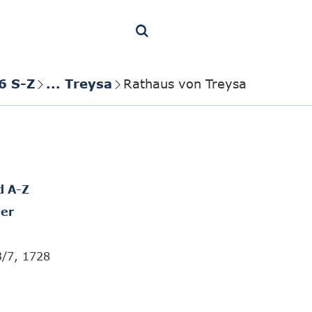
6 S-Z
... Treysa
Rathaus von Treysa
d A-Z
er
3/7, 1728