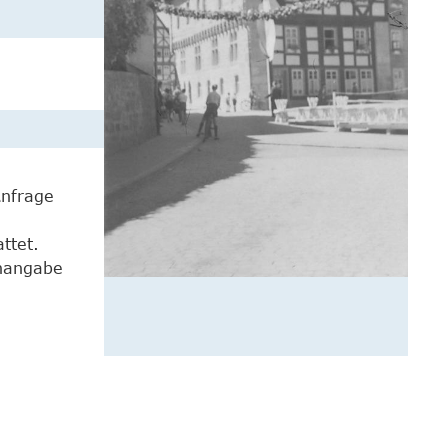
Anfrage
ttet.
enangabe