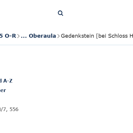
5 O-R
... Oberaula
Gedenkstein [bei Schloss 
d A-Z
er
3/7, 556