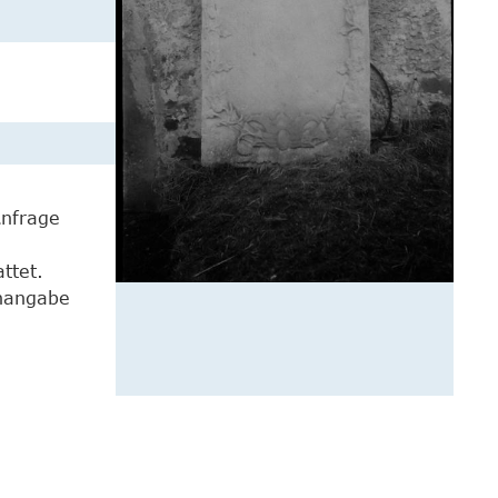
Anfrage
ttet.
enangabe