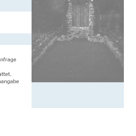
Anfrage
ttet.
enangabe