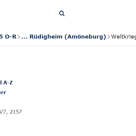
5 O-R
... Rüdigheim (Amöneburg)
Weltkri
d A-Z
er
3/7, 2157