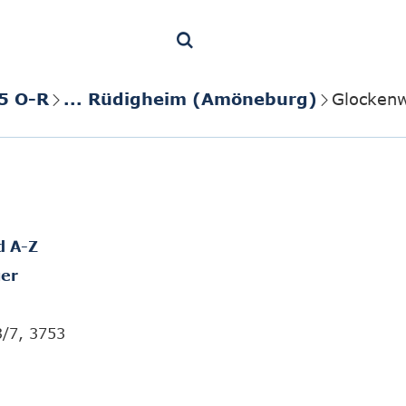
5 O-R
... Rüdigheim (Amöneburg)
Glockenw
d A-Z
er
3/7, 3753