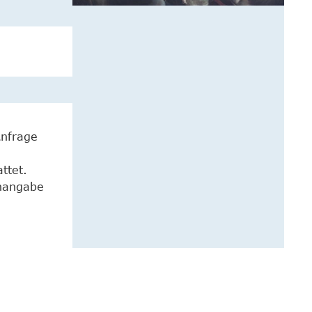
Anfrage
ttet.
enangabe