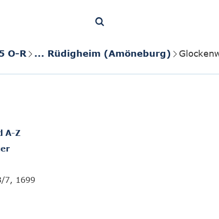
5 O-R
... Rüdigheim (Amöneburg)
Glockenw
d A-Z
er
3/7, 1699