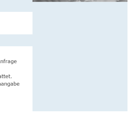
Anfrage
ttet.
enangabe