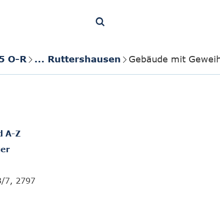
5 O-R
... Ruttershausen
Gebäude mit Geweih
d A-Z
er
3/7, 2797