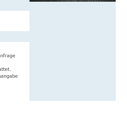
Anfrage
ttet.
enangabe