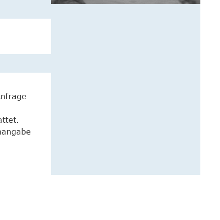
Anfrage
ttet.
enangabe