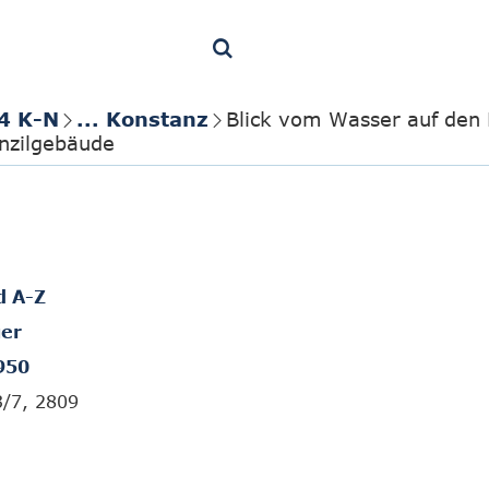
4 K-N
... Konstanz
Blick vom Wasser auf den
nzilgebäude
d A-Z
er
950
3/7, 2809