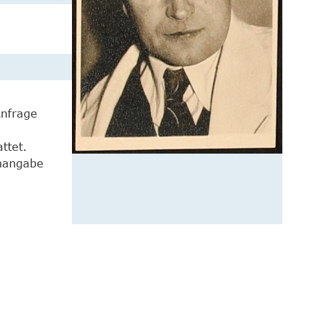
Anfrage
ttet.
enangabe