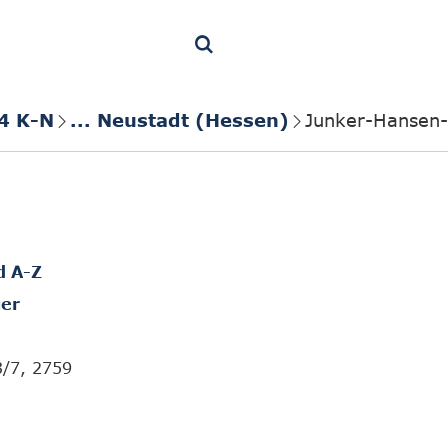
4 K-N
... Neustadt (Hessen)
Junker-Hansen-
d A-Z
er
3/7, 2759