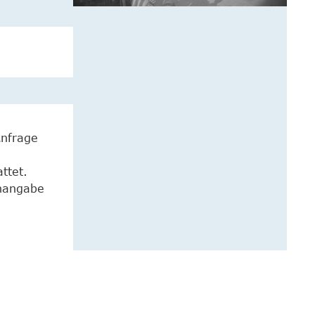
Anfrage
ttet.
enangabe