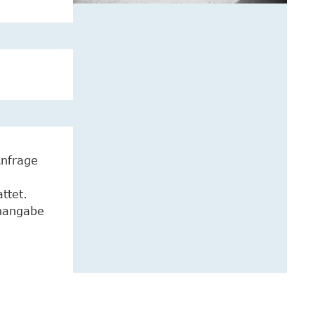
Anfrage
ttet.
enangabe