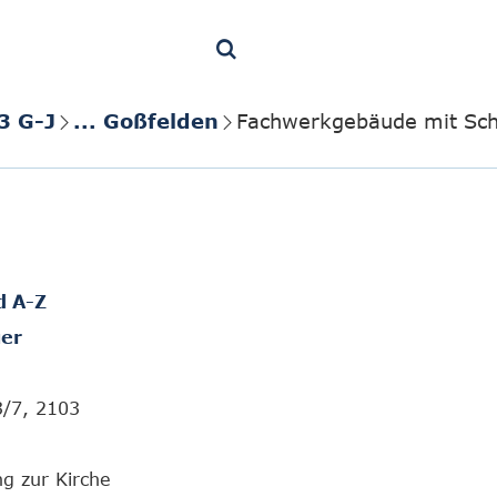
3 G-J
... Goßfelden
Fachwerkgebäude mit Sch
d A-Z
er
3/7, 2103
g zur Kirche