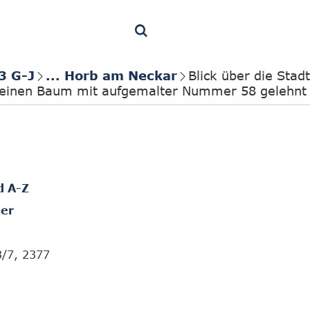
3 G-J
... Horb am Neckar
Blick über die Stad
 einen Baum mit aufgemalter Nummer 58 gelehnt
d A-Z
er
3/7, 2377