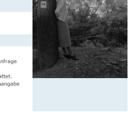
Anfrage
ttet.
enangabe