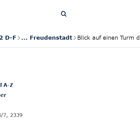
2 D-F
... Freudenstadt
Blick auf einen Turm d
d A-Z
er
3/7, 2339