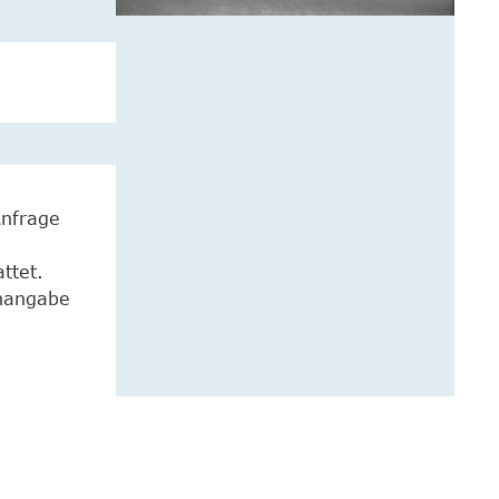
Anfrage
ttet.
enangabe