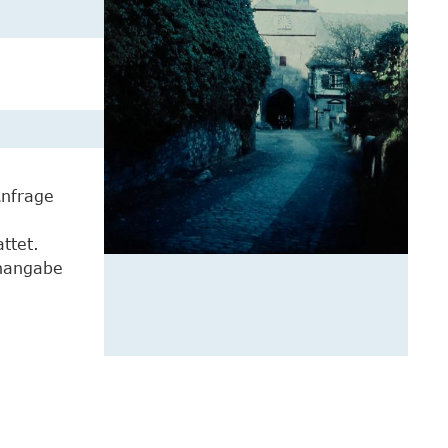
Anfrage
ttet.
enangabe