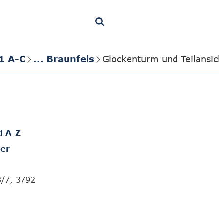
1 A-C
... Braunfels
Glockenturm und Teilansic
d A-Z
er
3/7, 3792