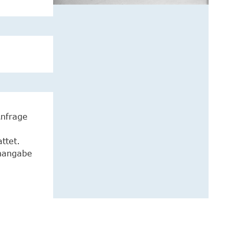
Anfrage
ttet.
enangabe