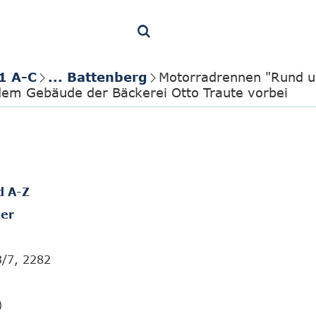
1 A-C
... Battenberg
Motorradrennen "Rund u
dem Gebäude der Bäckerei Otto Traute vorbei
d A-Z
er
3/7, 2282
)