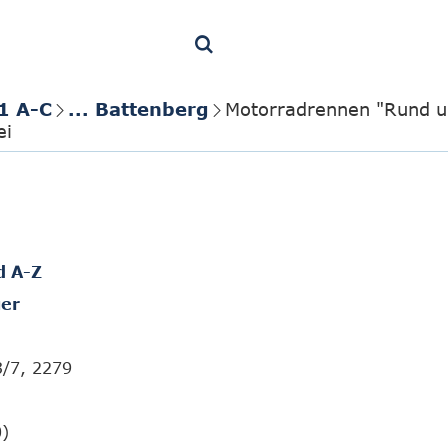
1 A-C
... Battenberg
Motorradrennen "Rund u
ei
d A-Z
er
3/7, 2279
0)