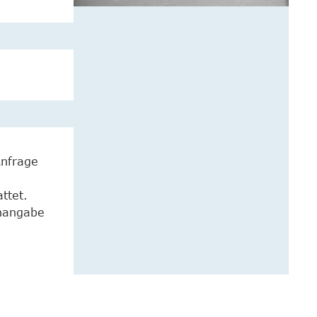
Anfrage
ttet.
enangabe