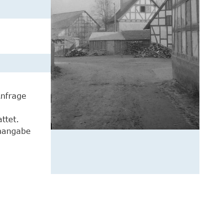
Anfrage
ttet.
enangabe