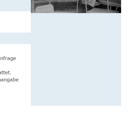
Anfrage
ttet.
enangabe