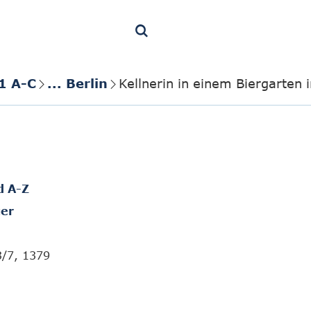
1 A-C
... Berlin
Kellnerin in einem Biergarten i
d A-Z
er
3/7, 1379