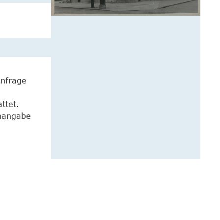
Anfrage
ttet.
enangabe