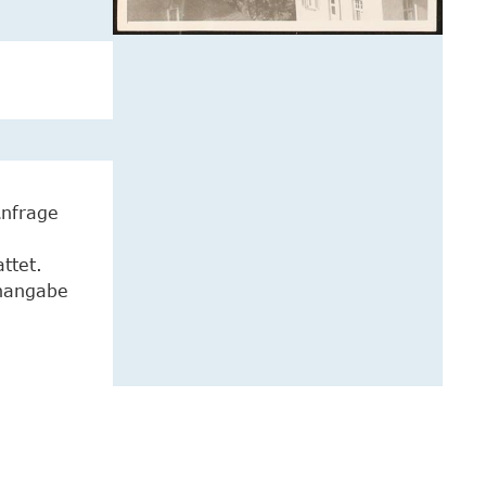
Anfrage
ttet.
enangabe