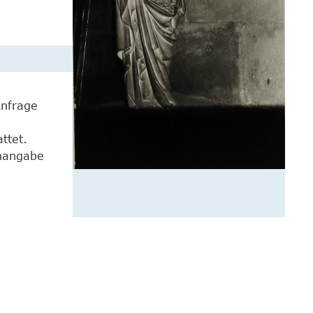
Anfrage
ttet.
enangabe