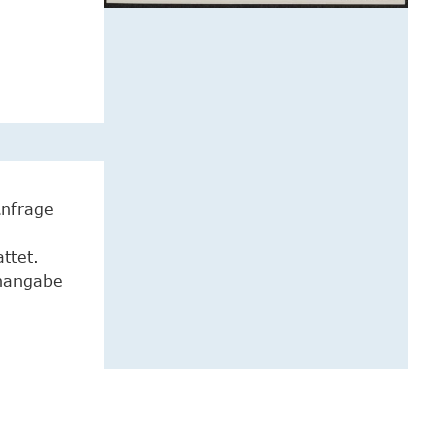
Anfrage
ttet.
enangabe